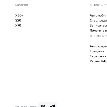
МОДЕЛИ
ВЫБОР И П
X50+
Автомобил
S50
Спецпредл
X70
Записаться
Получить 
ФИНАНСЫ И
Автокреди
Трейд-ин
Страхован
Расчет КА
Мы в соцсетях