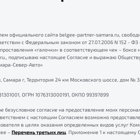
лем официального сайта belgee-partner-samara.ru, свободн
ветствии с Федеральным законом от 27.07.2006 N 152 - ФЗ
 проставления «галочки» в соответствующем чек – боксе 
.ru,, подписываю настоящее Согласие и выражаю Обществ
мара-Север-Авто»
, Самара г, Территория 24 км Московского шоссе, дом № 3,
31301001, ОГРН 1076313000191, ОКПО 99397899
ое безусловное согласие на предоставление моих персон
тветствием с настоящим Согласием возможно предоставл
ователя в целях оказания определенных видов услуг Ко
лее –
Перечень третьих лиц
. Приложение 1 к настоящему 