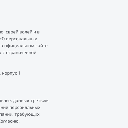
о, своей волей и в
 «О персональных
на официальном сайте
у с ограниченной
 корпус 1
альных данных третьим
ение персональных
мпании, требующих
Согласию.