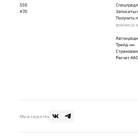
S50
Спецпредл
X70
Записаться
Получить 
ФИНАНСЫ И
Автокреди
Трейд-ин
Страхован
Расчет КА
Мы в соцсетях