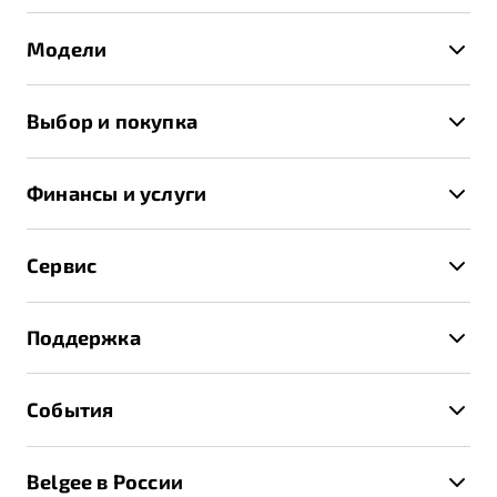
Модели
X50+
Выбор и покупка
S50
Автомобили в наличии
X70
Финансы и услуги
Спецпредложения и Акции
Автокредит
Записаться на тест-драйв
Сервис
Трейд-ин
Получить предложение
Записаться на сервис
Страхование
Поддержка
Руководство по эксплуатации
Расчет КАСКО
Гарантия Belgee
Техническое обслуживание
События
Клиентская поддержка
Калькулятор ТО
Новости
Помощь на дорогах
Belgee в России