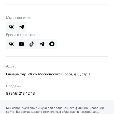
Контакты
Belgee Линк
О бренде
Belgee Клуб
О дилерском центре
Мы в соцсетях
Belgee Плюс
Правовая информация
Реферальная программа
Бренд в соцсетях
Адрес
Самара, тер. 24 км Московского Шоссе, д. 3 , стр. 1
Продажи
8 (846) 213-12-13
Мы используем файлы куки для полноценного функционирования
сайта. Вы всегда можете отключить файлы куки в настройках
© 2026