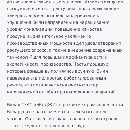
автомобилей марки и увеличения объемов выпуска
от 1 699 990 ₽*
продукции в связи с растущим спросом, на заводе
Подробно
завершилась масштабная модернизация.
Обзор
В наличии
Улучшения были направлены на наращивание
уровня локализации, повышение качества
X70
Будьте еще более уверены на дорогах с программой
продукции, значительное увеличение
"Помощь на дорогах"
Автомобили в наличии
производственных мощностей для удовлетворения
Тест-драйв
растущего спроса, а также внедрение современных
Преимущества программы
Автокредит
технологий для повышения эффективности и
Спецпредложения
экологичности производства. Часть процедур,
которые раньше выполнялись вручную, были
переведены в полностью роботизированный
Запись на сервис
режим, что позволяет исключить фактор
Калькулятор ТО
человеческой ошибки при выполнении операций.
Универсальный кроссовер
Клиентская поддержка
Вклад СЗАО «БЕЛДЖИ» в развитие промышленности
от 2 499 990 ₽*
Беларуси не раз отмечен на самом высоком
уровне. Фактически с нуля создана целая отрасль
Обзор
В наличии
— это результат ежедневного труда,