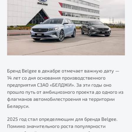
ПОДДЕРЖКА
Автокредит
О дилерском центре
Трейд-ин
Гарантия Belgee
Правовая информация
Яркий кроссовер
Страхование
Belgee Линк
от 2 219 990 ₽*
Расчет КАСКО
Belgee Клуб
Обзор
В наличии
Belgee Плюс
Реферальная программа
S50
Клиентская поддержка
Бренд Belgee в декабре отмечает важную дату —
14 лет со дня основания производственного
Помощь на дорогах
предприятия СЗАО «БЕЛДЖИ». За эти годы оно
прошло путь от амбициозного проекта до одного из
флагманов автомобилестроения на территории
Беларуси.
2025 год стал определяющим для бренда Belgee.
Помимо значительного роста популярности
Узнайте о специальных выгодах при покупке
Элегантный и практичный седан
автомобиля Belgee