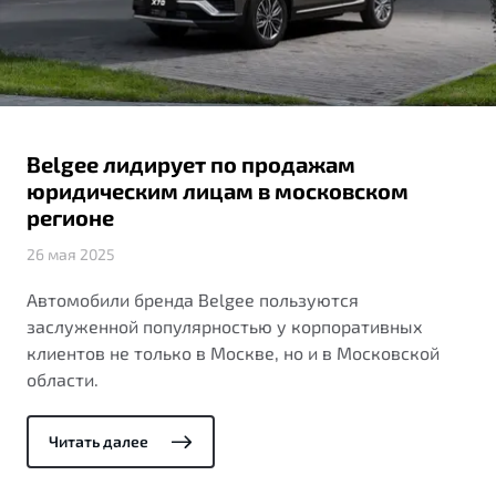
ПОДДЕРЖКА
Автокредит
О дилерском центре
Трейд-ин
Гарантия Belgee
Правовая информация
Яркий кроссовер
Страхование
Belgee Линк
от 2 219 990 ₽*
Расчет КАСКО
Belgee Клуб
Belgee лидирует по продажам
Обзор
В наличии
Belgee Плюс
юридическим лицам в московском
регионе
Реферальная программа
S50
26 мая 2025
Клиентская поддержка
Автомобили бренда Belgee пользуются
Помощь на дорогах
заслуженной популярностью у корпоративных
клиентов не только в Москве, но и в Московской
области.
Читать далее
Узнайте о специальных выгодах при покупке
Элегантный и практичный седан
автомобиля Belgee