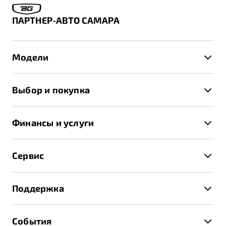
ПАРТНЕР-АВТО САМАРА
Модели
X50+
Выбор и покупка
S50
Автомобили в наличии
X70
Финансы и услуги
Спецпредложения и Акции
Автокредит
Записаться на тест-драйв
Сервис
Трейд-ин
Получить предложение
Записаться на сервис
Страхование
Поддержка
Руководство по эксплуатации
Расчет КАСКО
Гарантия Belgee
Техническое обслуживание
События