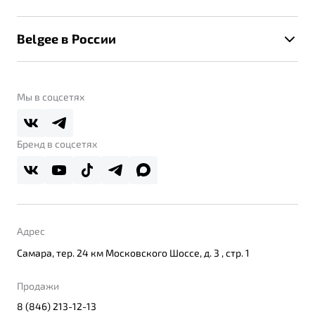
Клиентская поддержка
Калькулятор ТО
Новости
Помощь на дорогах
Belgee в России
Контакты
Belgee Линк
О бренде
Belgee Клуб
О дилерском центре
Мы в соцсетях
Belgee Плюс
Правовая информация
Реферальная программа
Бренд в соцсетях
Адрес
Самара, тер. 24 км Московского Шоссе, д. 3 , стр. 1
Продажи
8 (846) 213-12-13