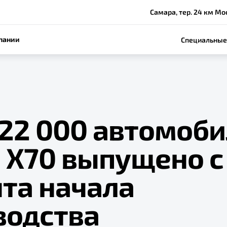
Самара, тер. 24 км Моск
пании
Специальные
 22 000 автомоб
e X70 выпущено с
та начала
водства