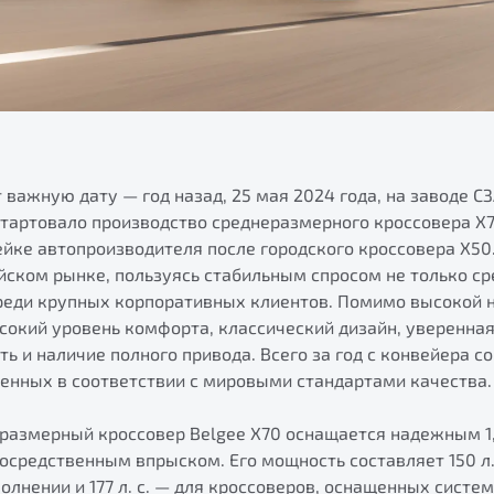
 важную дату — год назад, 25 мая 2024 года, на заводе 
стартовало производство среднеразмерного кроссовера Х7
йке автопроизводителя после городского кроссовера X50.
йском рынке, пользуясь стабильным спросом не только с
среди крупных корпоративных клиентов. Помимо высокой 
сокий уровень комфорта, классический дизайн, уверенная
ь и наличие полного привода. Всего за год с конвейера с
ленных в соответствии с мировыми стандартами качества.
размерный кроссовер Belgee X70 оснащается надежным 
осредственным впрыском. Его мощность составляет 150 л.
лнении и 177 л. с. — для кроссоверов, оснащенных систем