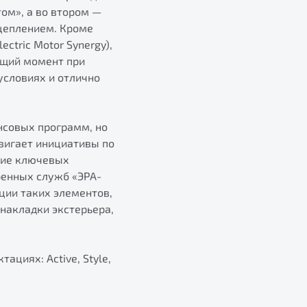
ом», а во втором —
цеплением. Кроме
ctric Motor Synergy),
ящий момент при
условиях и отлично
нсовых программ, но
вигает инициативы по
ние ключевых
ренных служб «ЭРА-
ции таких элементов,
 накладки экстерьера,
циях: Active, Style,