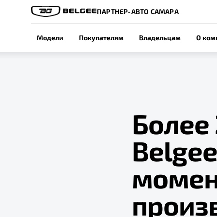
ПАРТНЕР-АВТО САМАРА
Модели
Покупателям
Владельцам
О ком
Более
Belge
момен
произ