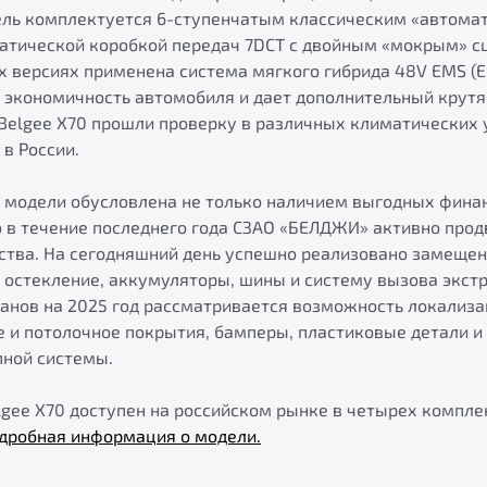
ель комплектуется 6-ступенчатым классическим «автомат
атической коробкой передач 7DCT с двойным «мокрым» с
х версиях применена система мягкого гибрида 48V EMS (Ele
 экономичность автомобиля и дает дополнительный крут
 Belgee X70 прошли проверку в различных климатических 
в России.
 модели обусловлена не только наличием выгодных фина
о в течение последнего года СЗАО «БЕЛДЖИ» активно прод
ства. На сегодняшний день успешно реализовано замеще
 остекление, аккумуляторы, шины и систему вызова экст
ланов на 2025 год рассматривается возможность локализа
е и потолочное покрытия, бамперы, пластиковые детали и
пной системы.
gee X70 доступен на российском рынке в четырех комплекта
дробная информация о модели.