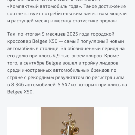
от 1 699 990 ₽*
«Компактный автомобиль года». Такое достижение
Подробно
соответствует потребительским качествам модели
Обзор
В наличии
и растущей месяц к месяцу статистике продаж.
Так, по итогам 9 месяцев 2025 года городской
X70
Будьте еще более уверены на дорогах с программой
кроссовер Belgee X50 — самый популярный новый
"Помощь на дорогах"
Автомобили в наличии
автомобиль в столице. За обозначенный период на
Тест-драйв
Преимущества программы
его долю пришлось 4,9 тыс. экземпляров. Кроме
Автокредит
того, в сентябре Belgee вошел в тройку лидеров
Спецпредложения
среди иностранных автомобильных брендов по
стране с рекордным результатом по регистрациям
в 8 346 автомобилей, 5 547 из которых пришлись на
Запись на сервис
Belgee Х50.
Калькулятор ТО
Универсальный кроссовер
Клиентская поддержка
от 2 499 990 ₽*
Обзор
В наличии