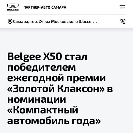
ПАРТНЕР-АВТО САМАРА
Самара, тер. 24 км Московского Шоссе, д. 3 , стр. 1
Belgee Х50 стал
победителем
Покупателям
Владельцам
О компании
Модели
ежегодной премии
ВЫБОР И ПОКУПКА
СЕРВИС
СОБЫТИЯ
«Золотой Клаксон» в
Новый
X50+
Автомобили в наличии
Записаться на сервис
Новости
номинации
Спецпредложения и Акции
Руководство по эксплуатации
Контакты
«Компактный
Записаться на тест-драйв
Техническое обслуживание
автомобиль года»
BELGEE В РОССИИ
Калькулятор ТО
ФИНАНСЫ И УСЛУГИ
О бренде