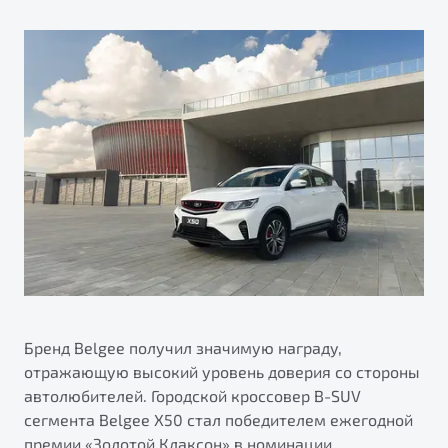
ПОДДЕРЖКА
Автокредит
О дилерском центре
Трейд-ин
Гарантия Belgee
Правовая информация
Яркий кроссовер
Страхование
Belgee Линк
от 2 219 990 ₽*
Расчет КАСКО
Belgee Клуб
Обзор
В наличии
Belgee Плюс
Реферальная программа
S50
Клиентская поддержка
Помощь на дорогах
Бренд Belgee получил значимую награду,
отражающую высокий уровень доверия со стороны
автолюбителей. Городской кроссовер B-SUV
сегмента Belgee Х50 стал победителем ежегодной
Узнайте о специальных выгодах при покупке
Элегантный и практичный седан
премии «Золотой Клаксон» в номинации
автомобиля Belgee